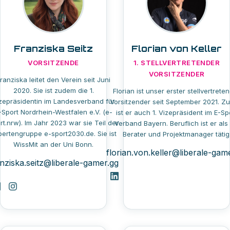
Franziska Seitz
Florian von Keller
VORSITZENDE
1. STELLVERTRETENDER
VORSITZENDER
ranziska leitet den Verein seit Juni
2020. Sie ist zudem die 1.
Florian ist unser erster stellvertrete
zepräsidentin im Landesverband für
Vorsitzender seit September 2021. Z
-Sport Nordrhein-Westfalen e.V. (e-
ist er auch 1. Vizepräsident im E-Sp
rt.nrw). Im Jahr 2023 war sie Teil der
Verband Bayern. Beruflich ist er als 
pertengruppe e-sport2030.de. Sie ist
Berater und Projektmanager tätig
WissMit an der Uni Bonn.
florian.von.keller@liberale-gam
anziska.seitz@liberale-gamer.gg